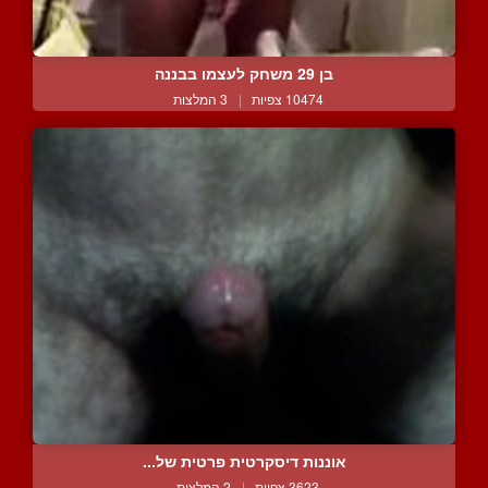
בן 29 משחק לעצמו בבננה
10474 צפיות
|
3 המלצות
אוננות דיסקרטית פרטית של...
3623 צפיות
|
2 המלצות