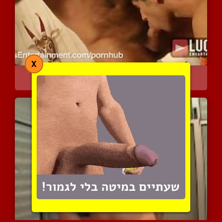
X
הכוסון שתקע לי את התחת
27517 צפיות
|
19 המלצות