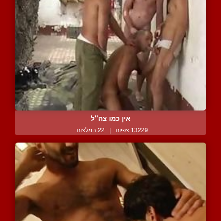
אין כמו צה"ל
13229 צפיות
|
22 המלצות