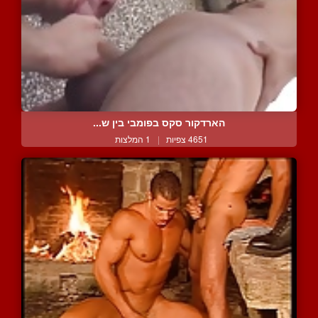
הארדקור סקס בפומבי בין ש...
4651 צפיות
|
1 המלצות