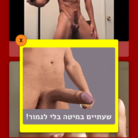
X
כוסון שרירי נותן תצוגת א...
5299 צפיות
|
1 המלצות