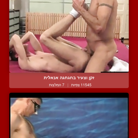
זקן וצעיר בחגחגה אנאלית
11545 צפיות
|
7 המלצות