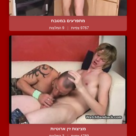
מתפרעים במטבח
9767 צפיות
|
9 המלצות
מציצות זין ארוטיות
4789 צפיות
|
3 המלצות