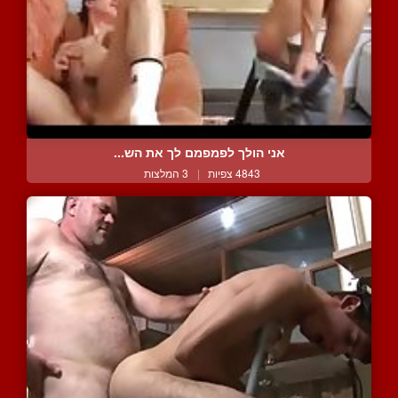
אני הולך לפמפמם לך את הש...
4843 צפיות
|
3 המלצות