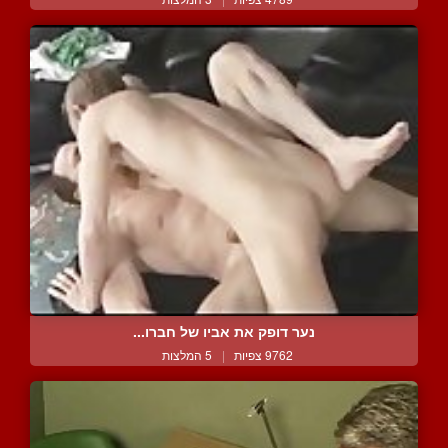
נער דופק את אביו של חברו...
9762 צפיות
|
5 המלצות