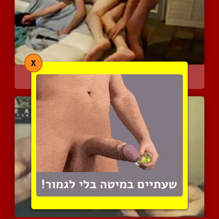
X
תוקע את התחת של בנו החור...
4936 צפיות
|
0 המלצות