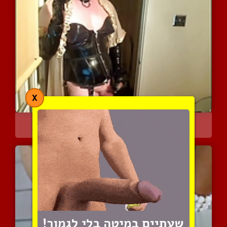
X
שרמוטה בלייטקס
4134 צפיות
|
0 המלצות