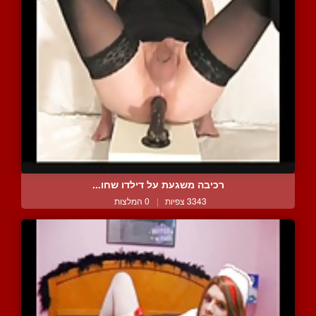
רכיבה משגעת על דילדו שחו...
3343 צפיות
|
0 המלצות