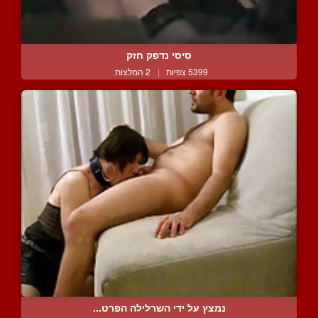
סיסי נדפק חזק
5399 צפיות
|
2 המלצות
נמצץ על ידי השרלילה הפרט...