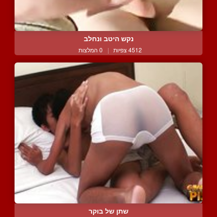
נקש היטב ונחלב
4512 צפיות
|
0 המלצות
שתן של בוקר