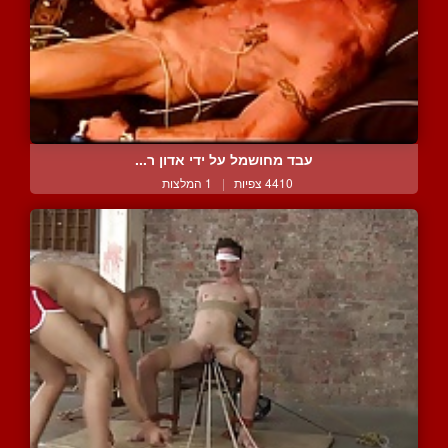
עבד מחושמל על ידי אדון ר...
4410 צפיות
|
1 המלצות