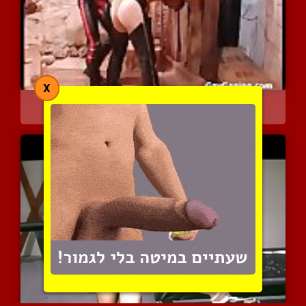
X
שני הומואיפ קנקיים משפשפ...
4497 צפיות
|
2 המלצות