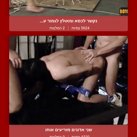
נקשר לכסא ומאולץ לגמור ע...
5624 צפיות
|
2 המלצות
שני אדונים מזריעים אותו
4320 צפיות
|
0 המלצות