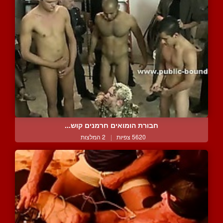
חבורת הומואים חרמנים קוש...
5620 צפיות
|
2 המלצות