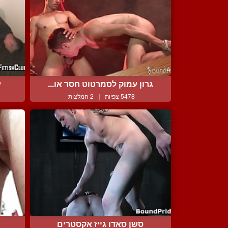
גרון עמוק לסמרטוט חסר או...
ע
5478 צפיות
|
2 המלצות
סשן סאדו גייז אקסטרים