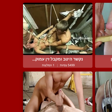
נקשר היטב ומקבל זין עמוק...
5499 צפיות
|
1 המלצות