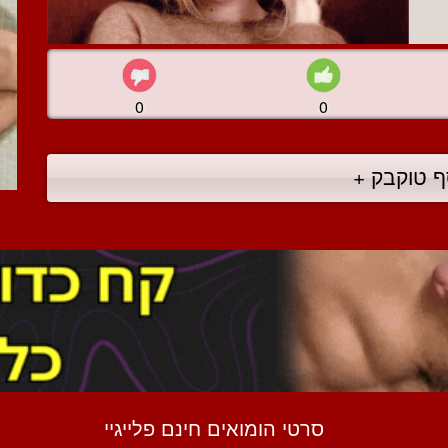
0
0
ף טוקבק +
סרטי הומואים חינם פלייגיי