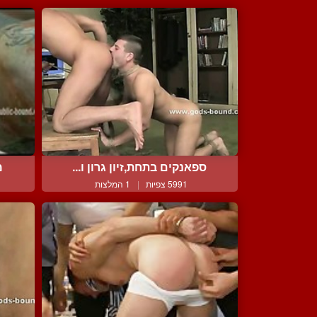
ספאנקים בתחת,זיון גרון ו...
מ
5991 צפיות
|
1 המלצות