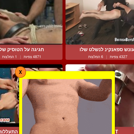
ונש ספאנקינ לנשלט שלו
חגיגה על הטוסיק שלו
4327 צפיות
|
6 המלצות
4871 צפיות
|
1 המלצות
X
CBT עצמי
נקשר ועובר התעללות