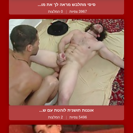
סיסי מתלבש מראה לך את מו...
3967 צפיות
|
0 המלצות
אוננות חושנית לוהטת עם ש...
5496 צפיות
|
2 המלצות