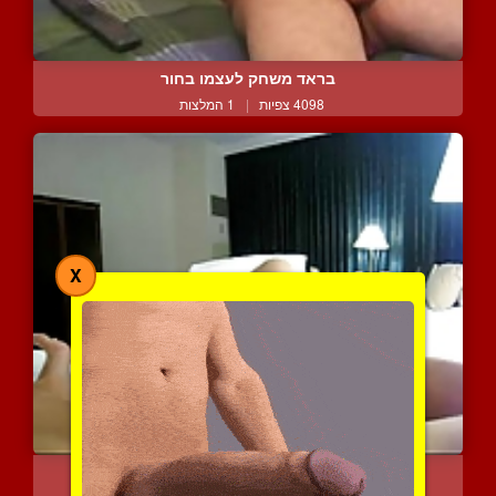
בראד משחק לעצמו בחור
4098 צפיות
|
1 המלצות
X
שפשופים וגמירות