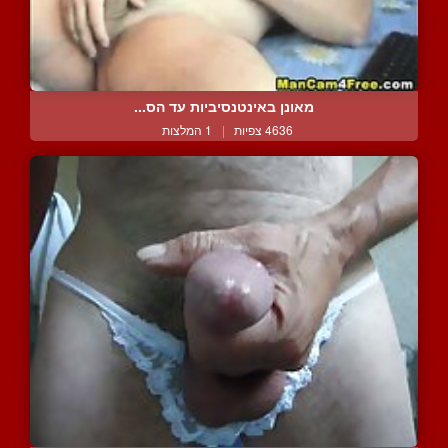
מאונן באינטנסיביות עד הס...
4636 צפיות
|
1 המלצות