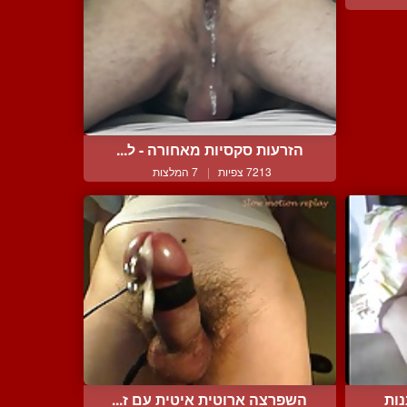
הזרעות סקסיות מאחורה - ל...
7213 צפיות
|
7 המלצות
נות
השפרצה ארוטית איטית עם ז...