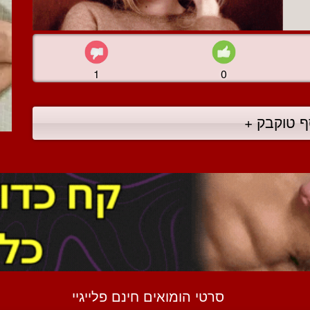
1
0
ף טוקבק +
סרטי הומואים חינם פלייגיי