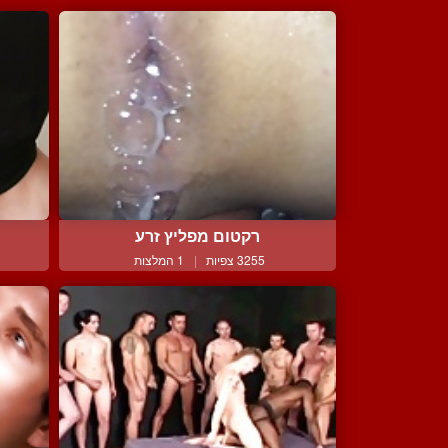
רקטום מפליץ זרע
3255 צפיות
|
1 המלצות