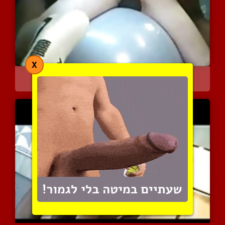
X
זין את החור הורוד שלי
5192 צפיות
|
4 המלצות