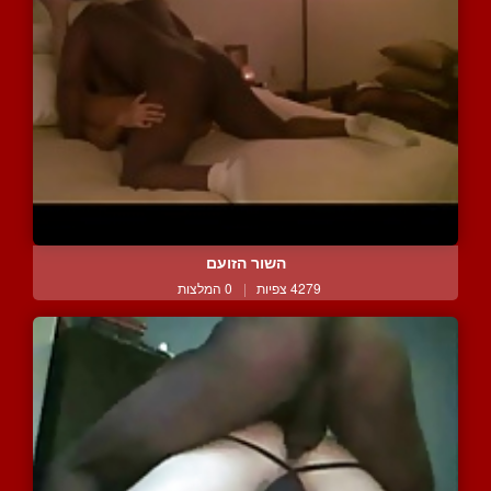
השור הזועם
4279 צפיות
|
0 המלצות