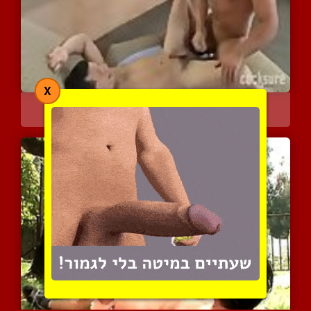
X
משגל ארוטי ומענג
3368 צפיות
|
0 המלצות