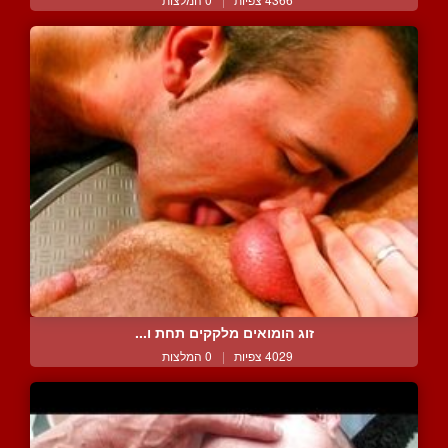
זוג הומואים מלקקים תחת ו...
4029 צפיות
|
0 המלצות