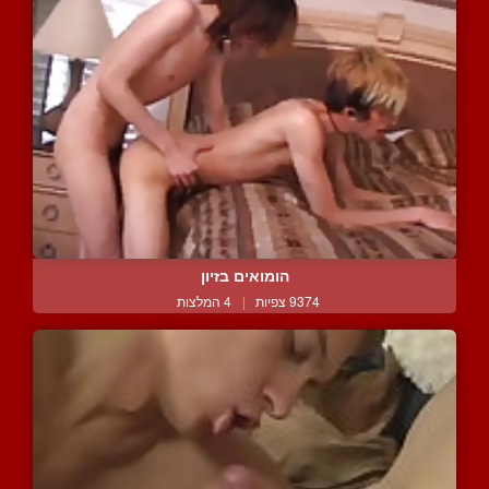
הומואים בזיון
9374 צפיות
|
4 המלצות