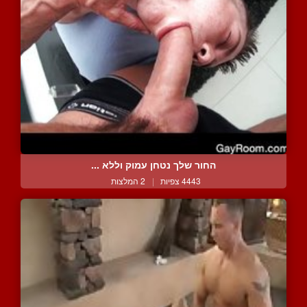
החור שלך נטחן עמוק וללא ...
4443 צפיות
|
2 המלצות