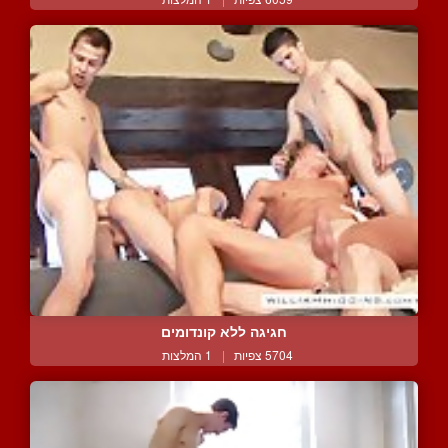
חגיגה ללא קונדומים
5704 צפיות
|
1 המלצות