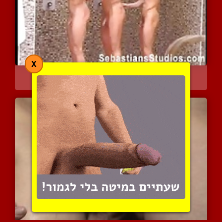
X
מה ספורטאים עושים כשאין ...
4432 צפיות
|
3 המלצות