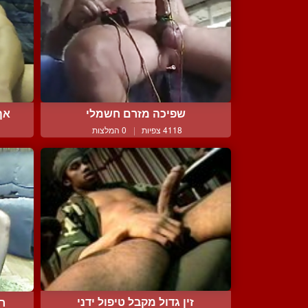
שפיכה מזרם חשמלי
אף
4118 צפיות
|
0 המלצות
זין גדול מקבל טיפול ידני
רו