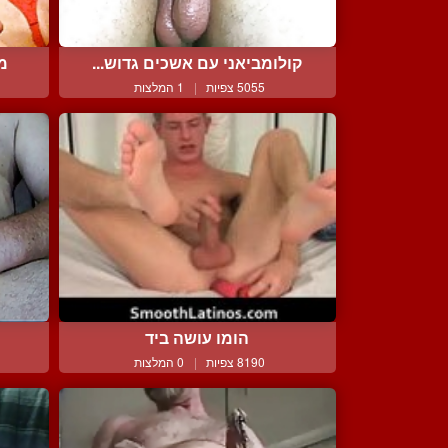
קולומביאני עם אשכים גדוש...
מא
5055 צפיות
|
1 המלצות
הומו עושה ביד
8190 צפיות
|
0 המלצות