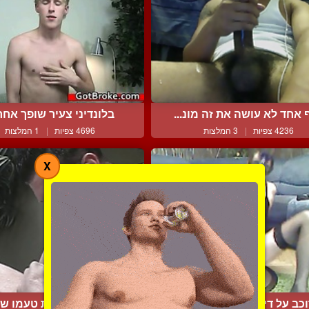
 אחד לא עושה את זה מונ...
בלונדיני צעיר שופך אחרי 
4236 צפיות
|
3 המלצות
4696 צפיות
|
1 המלצות
X
כב על דילדו בבגדי נשים...
תענוג לטעום את טעמו של 