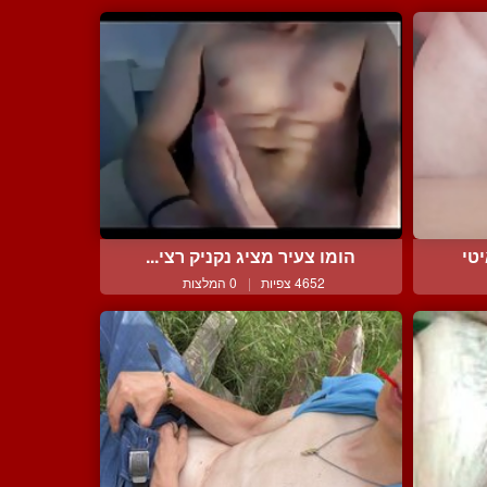
טי
הומו צעיר מציג נקניק רצי...
4652 צפיות
|
0 המלצות