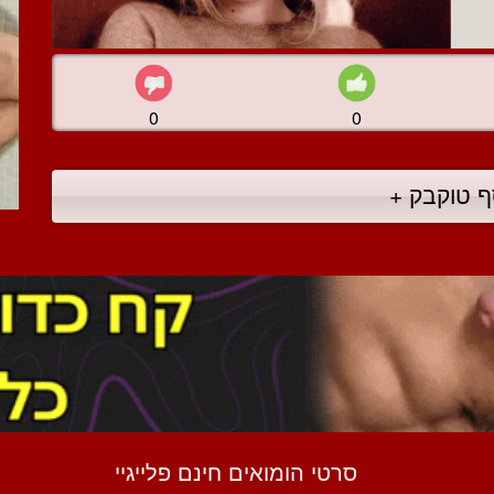
0
0
ף טוקבק +
סרטי הומואים חינם פלייגיי