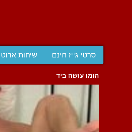
סרטי גייז חינם
שיחות ארוטי
הומו עושה ביד