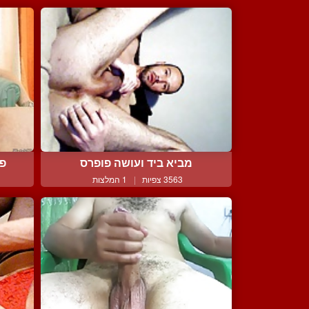
מביא ביד ועושה פופרס
פי
3563 צפיות
|
1 המלצות