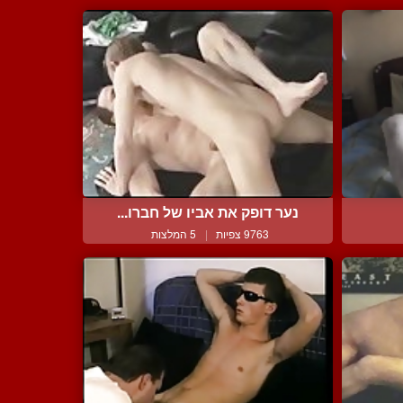
נער דופק את אביו של חברו...
9763 צפיות
|
5 המלצות