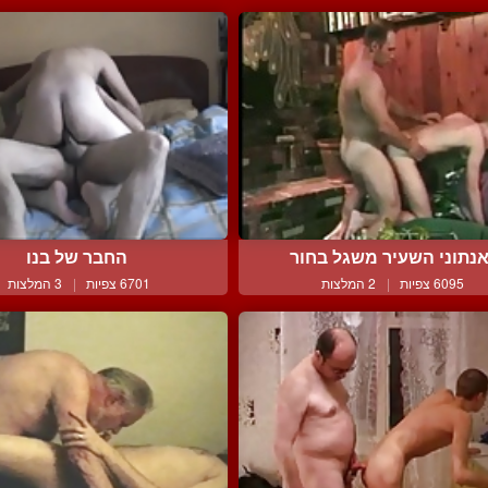
נתוני השעיר משגל בחור
החבר של בנו
6095 צפיות
|
2 המלצות
6701 צפיות
|
3 המלצות