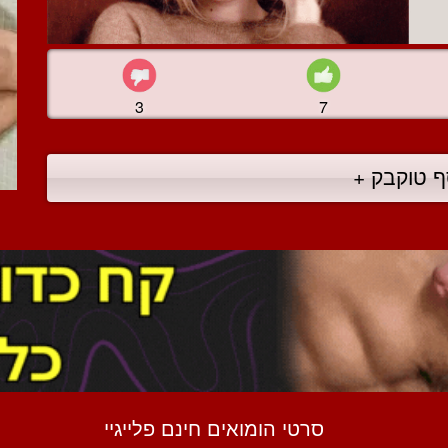
3
7
ף טוקבק +
סרטי הומואים חינם פלייגיי