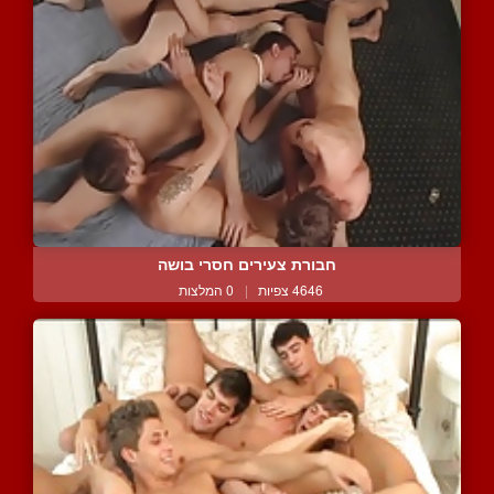
חבורת צעירים חסרי בושה
4646 צפיות
|
0 המלצות