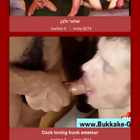
שחור ולבן
6274 צפיות
|
0 המלצות
Cock loving hunk amateur
3624 צפיות
|
2 המלצות