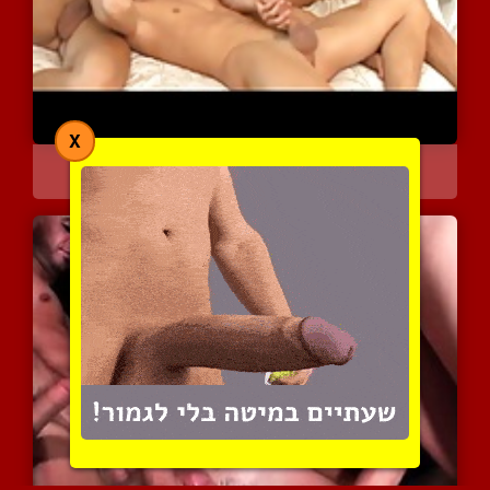
X
בקושי יש להם שם מקום במי...
7446 צפיות
|
5 המלצות