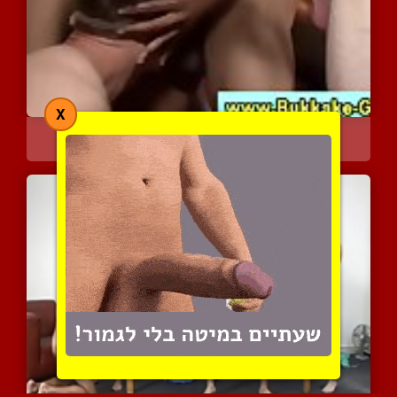
X
הומו חולה בולבולים
4376 צפיות
|
0 המלצות