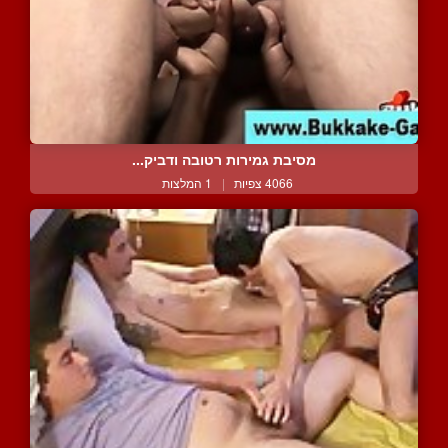
מסיבת גמירות רטובה ודביק...
4066 צפיות
|
1 המלצות