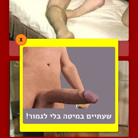
X
סקס גייז מעולה
4715 צפיות
|
0 המלצות