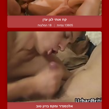
קח אותי לגן עדן
13605 צפיות
|
18 המלצות
אלכסנדר ומקס בזיון טוב