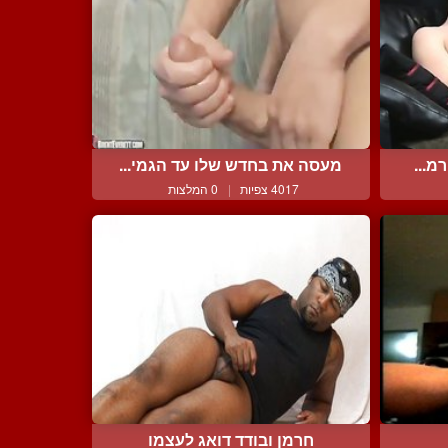
מ...
מעסה את בחדש שלו עד הגמי...
4017 צפיות
|
0 המלצות
חרמן ובודד דואג לעצמו