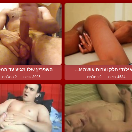
ילנדי חלק וערום עושה א...
השפריץ שלו מגיע עד המקל
4534 צפיות
|
0 המלצות
3995 צפיות
|
2 המלצות