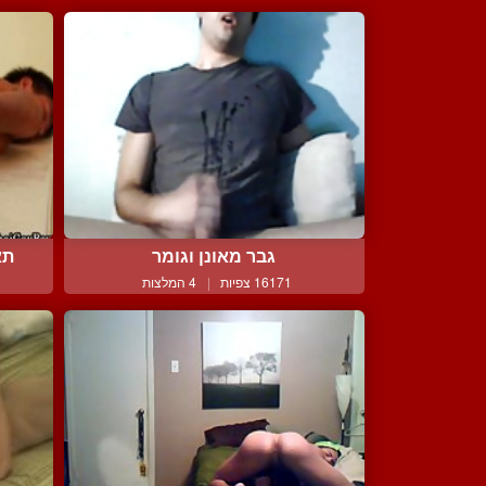
גבר מאונן וגומר
תא
16171 צפיות
|
4 המלצות