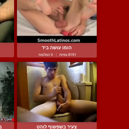
הומו עושה ביד
8191 צפיות
|
0 המלצות
צעיר בשפשוף לוהט
ב