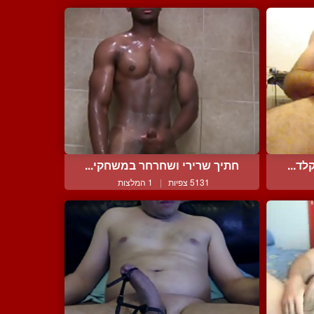
ד...
חתיך שרירי ושחרחר במשחקי...
5131 צפיות
|
1 המלצות