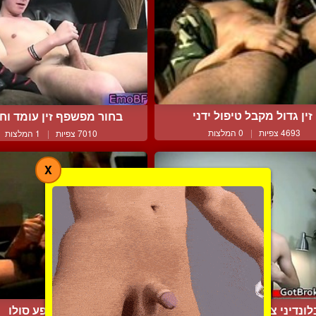
זין גדול מקבל טיפול ידני
בחור מפשפף זין עומד וחר
4693 צפיות
|
0 המלצות
7010 צפיות
|
1 המלצות
X
לונדיני צעיר שופך אחרי ...
כושי במופע סולו