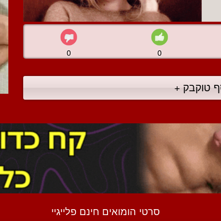
0
0
ף טוקבק +
סרטי הומואים חינם פלייגיי