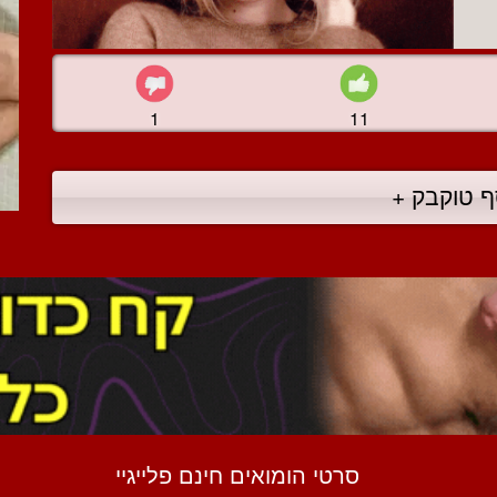
1
11
ף טוקבק +
סרטי הומואים חינם פלייגיי