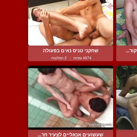
ר...
שחקני טניס נאים בפעולה
4974 צפיות
|
2 המלצות
שעשועים אנאליים לצעיר חר...