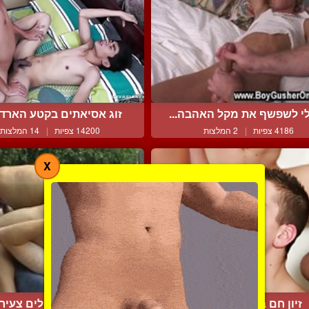
לי לשפשף את מקל האהבה...
זוג אסיאתים בקטע הארדקו
4186 צפיות
|
2 המלצות
14200 צפיות
|
14 המלצות
X
זיון חם בחדר ההלבשה
חולה בולבולים צעיר