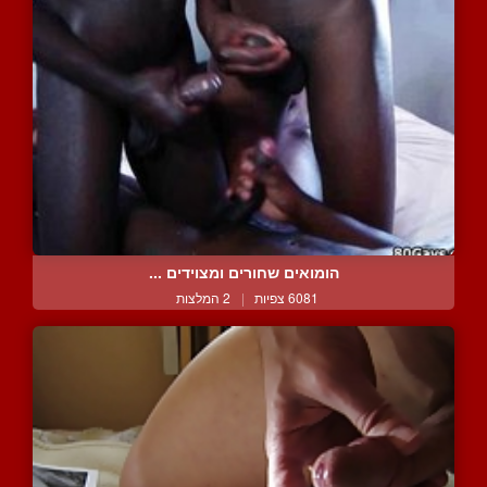
הומואים שחורים ומצוידים ...
6081 צפיות
|
2 המלצות