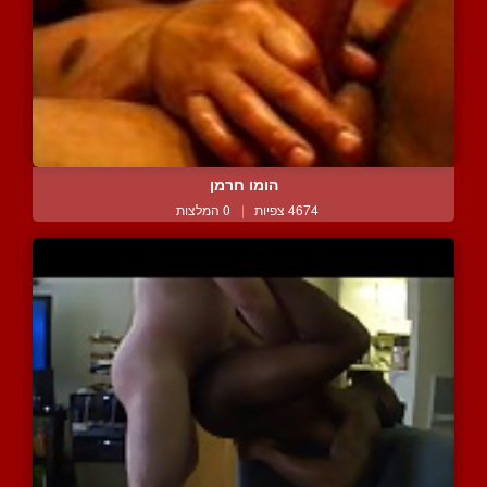
הומו חרמן
4674 צפיות
|
0 המלצות