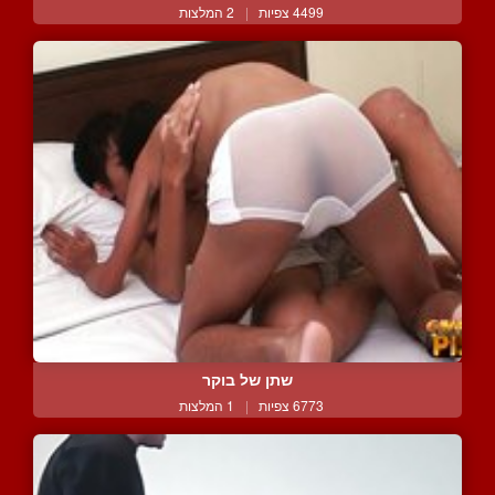
4499 צפיות
|
2 המלצות
שתן של בוקר
6773 צפיות
|
1 המלצות