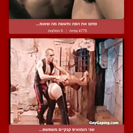
סתם את הפה ותעשה מה שאומ...
4775 צפיות
|
0 המלצות
שני הומואיפ קנקיים משפשפ...