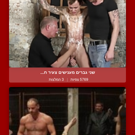
שני גברים מענישים צעיר ח...
5769 צפיות
|
3 המלצות