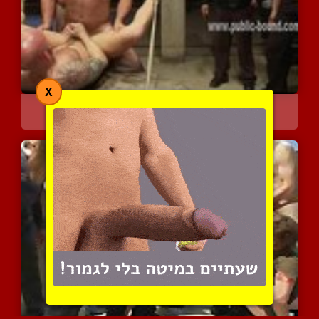
X
תעשה בי כרצונך
5031 צפיות
|
0 המלצות