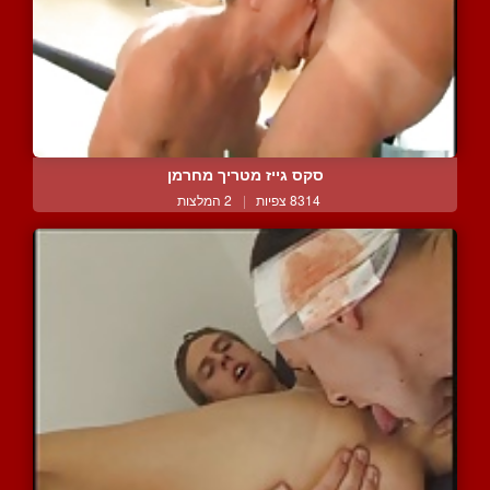
סקס גייז מטריך מחרמן
8314 צפיות
|
2 המלצות