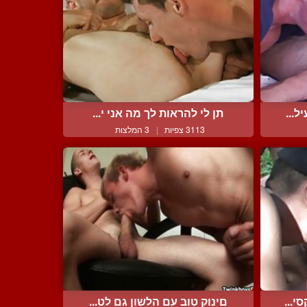
ל...
תן לי להראות לך מה אני י...
3113 צפיות
|
3 המלצות
י...
םינוק טוב עם הלשון גם לט...