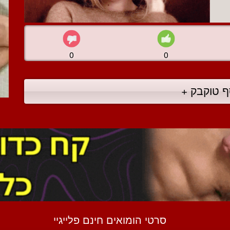
0
0
ף טוקבק +
סרטי הומואים חינם פלייגיי