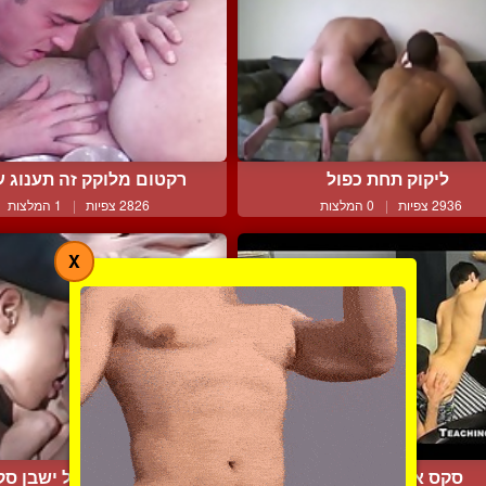
ליקוק תחת כפול
רקטום מלוקק זה תענוג עי
2936 צפיות
|
0 המלצות
2826 צפיות
|
1 המלצות
X
סקס אוראלי מטורף
חגיגה רטובה על ישבן סקס