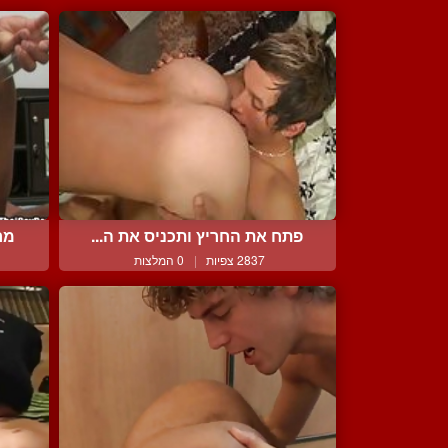
פתח את החריץ ותכניס את ה...
מר
2837 צפיות
|
0 המלצות