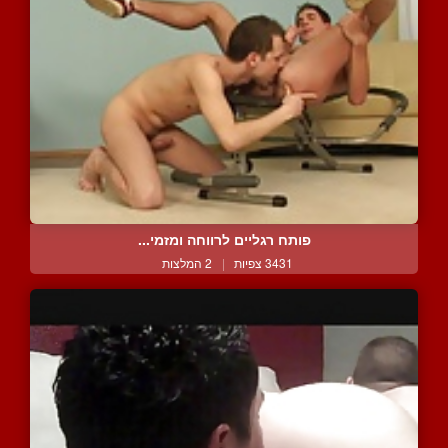
פותח רגליים לרווחה ומזמי...
3431 צפיות
|
2 המלצות