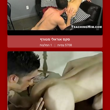
סקס אוראלי מטורף
5708 צפיות
|
1 המלצות