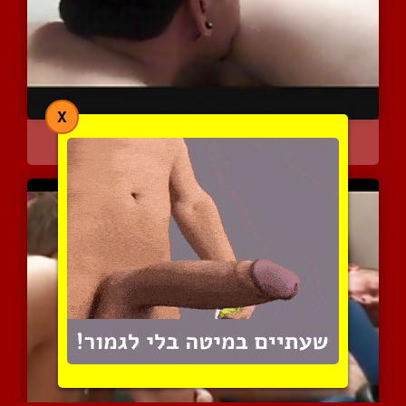
X
דחוף את הלשון לישבן החם ...
3699 צפיות
|
0 המלצות