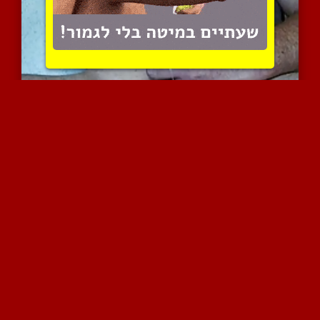
מאונן וגומר על עצמו חזק
8103 צפיות
|
0 המלצות