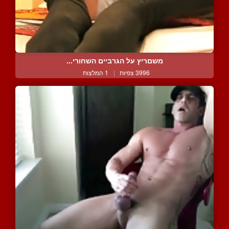
משםריץ על הגרביים השחורי...
3996 צפיות
|
1 המלצות