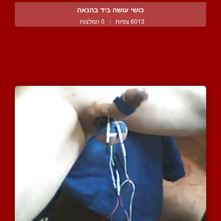
כושי עושה ביד בהנאה
6013 צפיות
|
0 המלצות