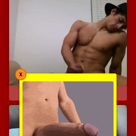
X
כוסון חתיך מביא ביד
8121 צפיות
|
0 המלצות