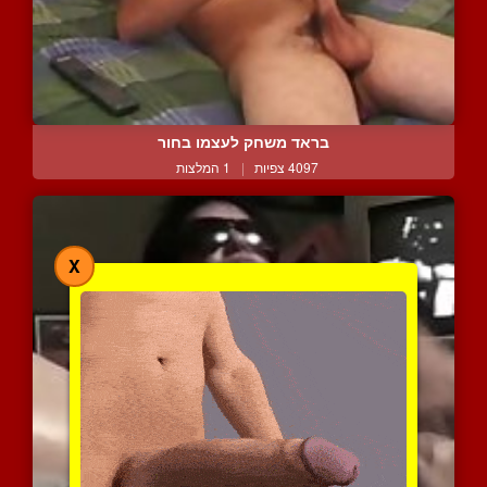
בראד משחק לעצמו בחור
4097 צפיות
|
1 המלצות
X