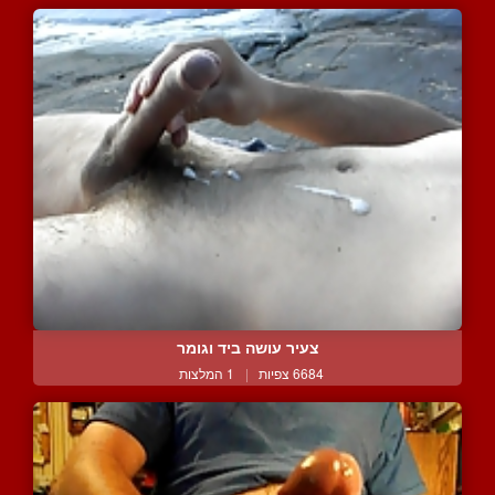
צעיר עושה ביד וגומר
6684 צפיות
|
1 המלצות