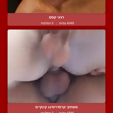
רגעי קסם
4049 צפיות
|
0 המלצות
משחקי קרסדרסינג קינקיים
4366 צפיות
|
3 המלצות