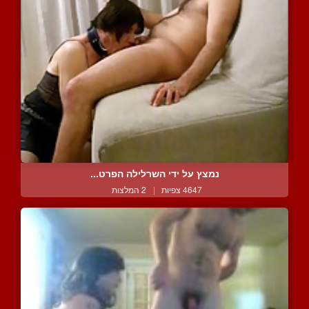
נמצץ על ידי השרלילה הפרט...
4647 צפיות
|
2 המלצות