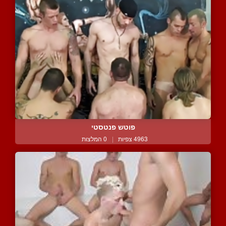
פוטש פנטסטי
4963 צפיות
|
0 המלצות