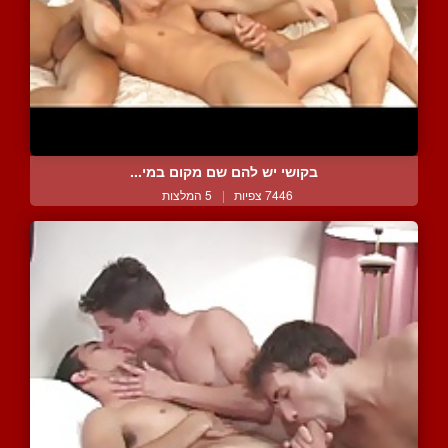
בקושי יש להם שם מקום במי...
7446 צפיות
|
5 המלצות