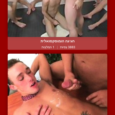
חגיגה הומוסקסואלית
3883 צפיות
|
1 המלצות