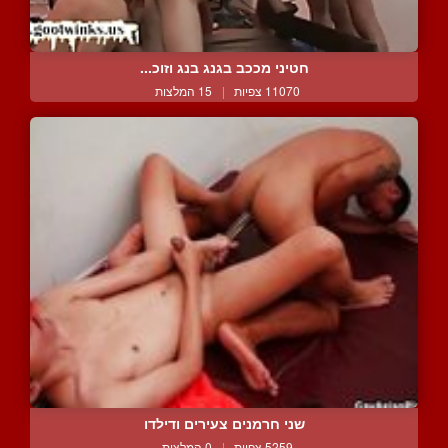
חטיני מככב בגנג בנג וזוכ...
11070 צפיות
|
15 המלצות
שני חרמנים צעירים ודילדו
5259 צפיות
|
0 המלצות