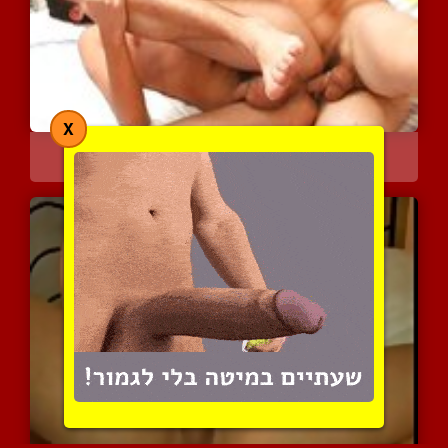
X
שחקני טניס נאים בפעולה
4972 צפיות
|
2 המלצות