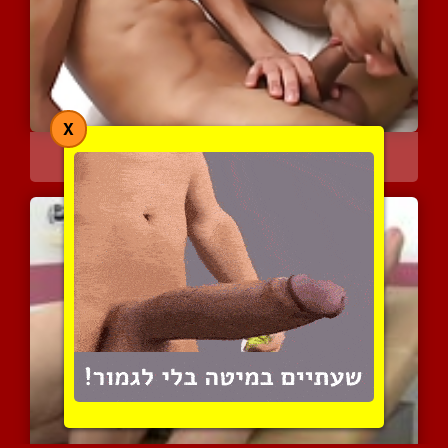
X
גייז ברזילאים חלקים בסקס
12583 צפיות
|
8 המלצות