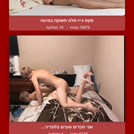
סקס גייז מלא תשוקה במיטה
15879 צפיות
|
19 המלצות
שני חברים טובים בלונדיני...
9748 צפיות
|
4 המלצות