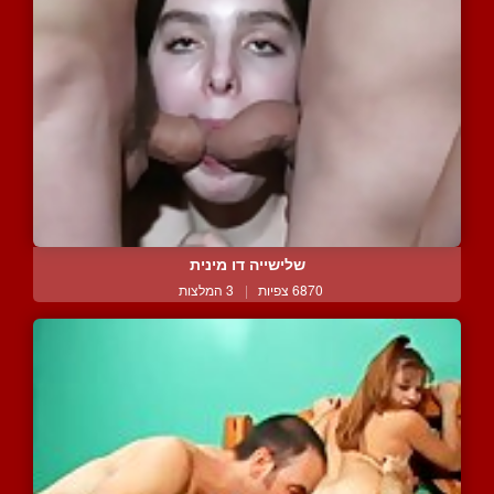
שלישייה דו מינית
6870 צפיות
|
3 המלצות