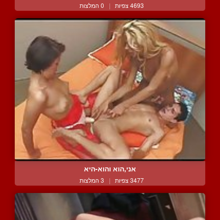
4693 צפיות
|
0 המלצות
אני,הוא והוא-היא
3477 צפיות
|
3 המלצות