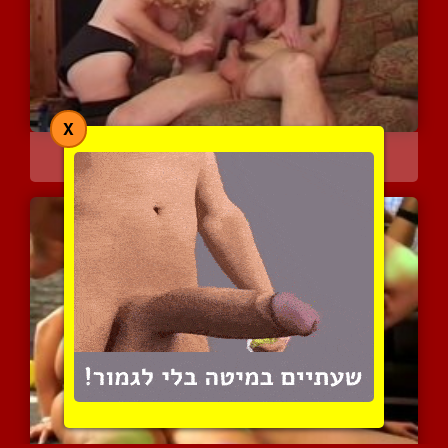
X
לנסות או לא לנסות...זו ה...
3688 צפיות
|
1 המלצות