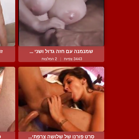
שמנמנה עם חזה גדול ושני ...
זו
3443 צפיות
|
2 המלצות
סרט פורנו של שלושה צרפתי...
ס