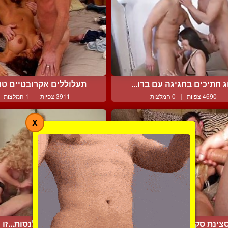
ג חתיכים בחגיגה עם ברו...
תעלוללים אקרובטיים טו
4690 צפיות
|
0 המלצות
3911 צפיות
|
1 המלצות
X
צינת סקס מטריפה ביותר
לנסות או לא לנסות...זו ה