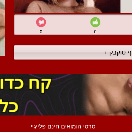
0
0
ף טוקבק +
סרטי הומואים חינם פלייגיי