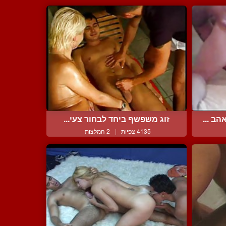
ב ...
זוג משפשף ביחד לבחור צעי...
4135 צפיות
|
2 המלצות