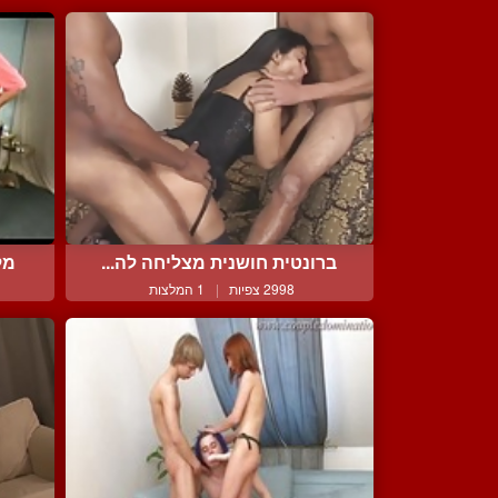
ברונטית חושנית מצליחה לה...
מל
2998 צפיות
|
1 המלצות