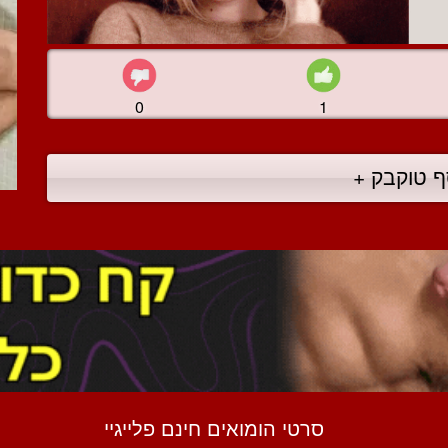
0
1
ף טוקבק +
סרטי הומואים חינם פלייגיי