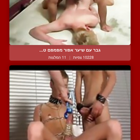
גבר עם שיער אפור מפמפם ט...
10228 צפיות
|
11 המלצות