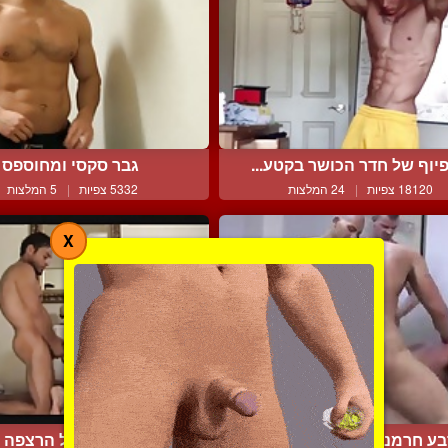
יוף של חדר הכושר בקטע...
גבר סקסי ומחוספס
18120 צפיות
|
24 המלצות
5332 צפיות
|
5 המלצות
X
ע חרמנים בדפיקות אנאל...
שוכבים על הרצפה