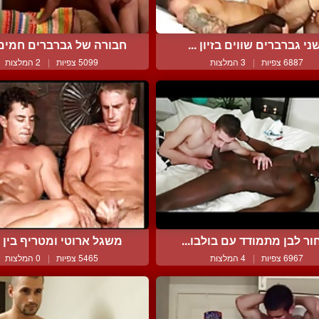
ני גברברים שווים בזיון ...
חבורה של גברברים חמים נ
6887 צפיות
|
3 המלצות
5099 צפיות
|
2 המלצות
ור לבן מתמודד עם בולבו...
משגל ארוטי ומטריף בין ש
6967 צפיות
|
4 המלצות
5465 צפיות
|
0 המלצות