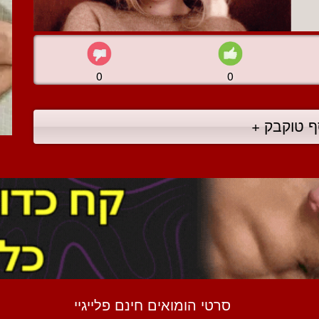
0
0
ף טוקבק +
סרטי הומואים חינם פלייגיי