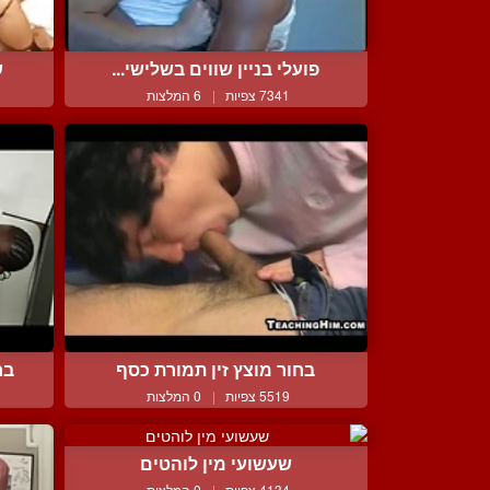
פועלי בניין שווים בשלישי...
ש
7341 צפיות
|
6 המלצות
בחור מוצץ זין תמורת כסף
בח
5519 צפיות
|
0 המלצות
שעשועי מין לוהטים
4134 צפיות
|
0 המלצות