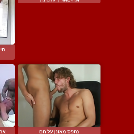
היפ
נתפס מאונן על חם
ארב