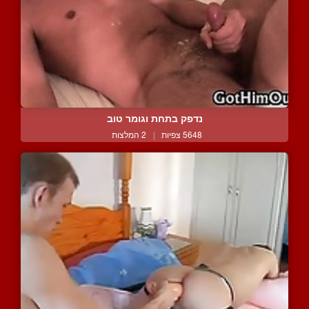
נדפק בתחת וגומר טוב
5648 צפיות
|
2 המלצות