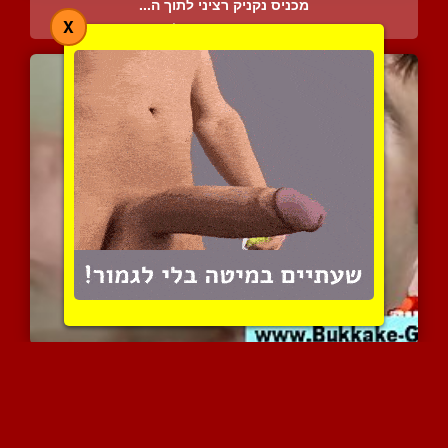
מכניס נקניק רציני לתוך ה...
X
11472 צפיות
|
15 המלצות
זיון דביק
4307 צפיות
|
0 המלצות