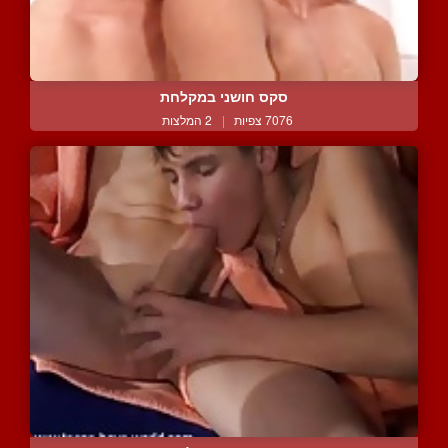
סקס חושני במקלחת
7076 צפיות
|
2 המלצות