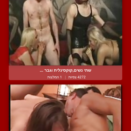
שתי נשים,קוקסינלית וגבר ...
4272 צפיות
|
1 המלצות