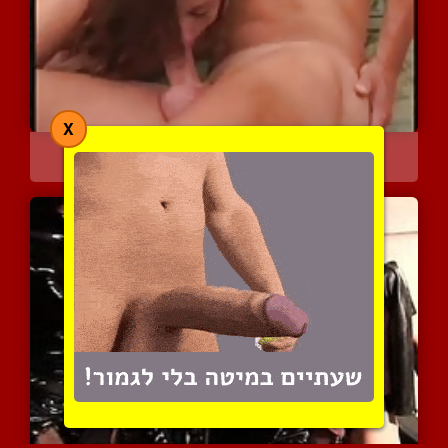
X
חגיגה סוערת של גבר,אישה ...
5879 צפיות
|
4 המלצות