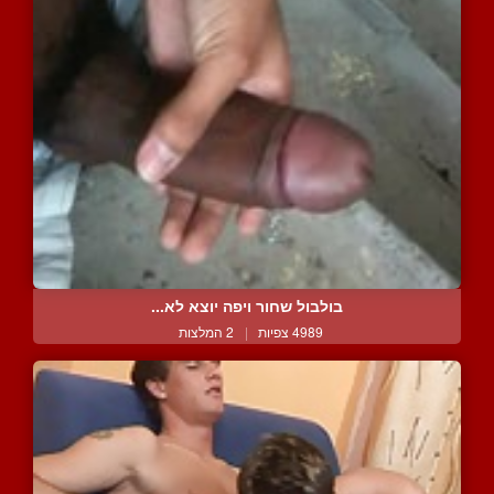
בולבול שחור ויפה יוצא לא...
4989 צפיות
|
2 המלצות