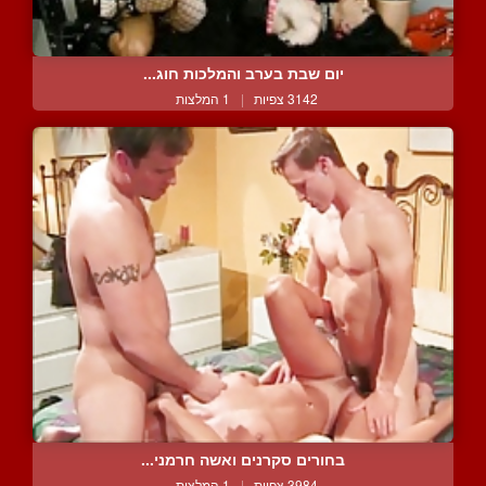
יום שבת בערב והמלכות חוג...
3142 צפיות
|
1 המלצות
בחורים סקרנים ואשה חרמני...
3984 צפיות
|
1 המלצות