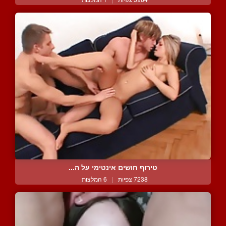
טירוף חושים אינטימי על ה...
7238 צפיות
|
6 המלצות