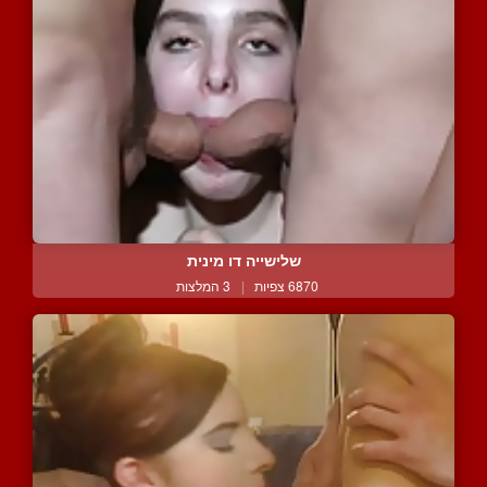
שלישייה דו מינית
6870 צפיות
|
3 המלצות