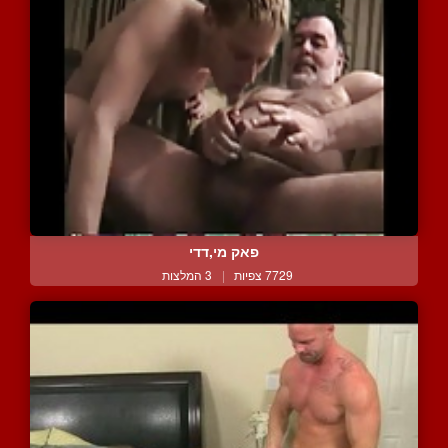
פאק מי,דדי
7729 צפיות
|
3 המלצות