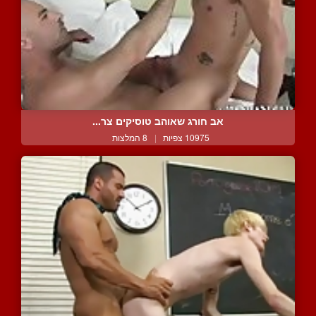
אב חורג שאוהב טוסיקים צר...
10975 צפיות
|
8 המלצות