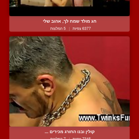
חג מולד שמח לך, אהוב שלי
6377 צפיות
|
5 המלצות
קולין ובנו החורג מכירים ...
7345 צפיות
|
7 המלצות