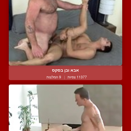
אבא ובן בסקס
11377 צפיות
|
9 המלצות