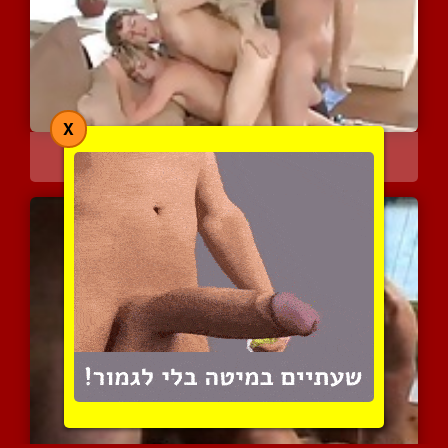
X
שני זונות זכריות וגבר טע...
9828 צפיות
|
5 המלצות