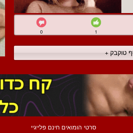
0
1
ף טוקבק +
סרטי הומואים חינם פלייגיי