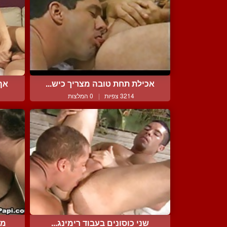
אכילת תחת טובה מצריך כיש...
אף 
3214 צפיות
|
0 המלצות
שני כוסונים בעבוד רימינג...
מכ