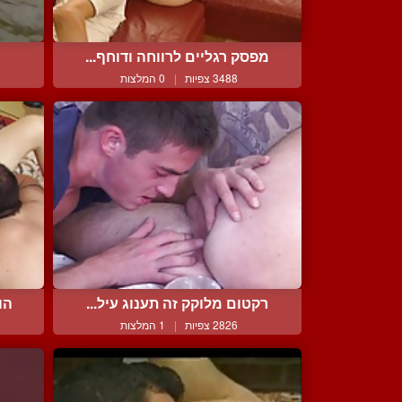
מפסק רגליים לרווחה ודוחף...
3488 צפיות
|
0 המלצות
רקטום מלוקק זה תענוג עיל...
הו
2826 צפיות
|
1 המלצות