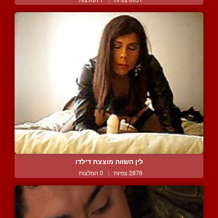
לין השווה מוצצת דילדו
2876 צפיות
|
0 המלצות