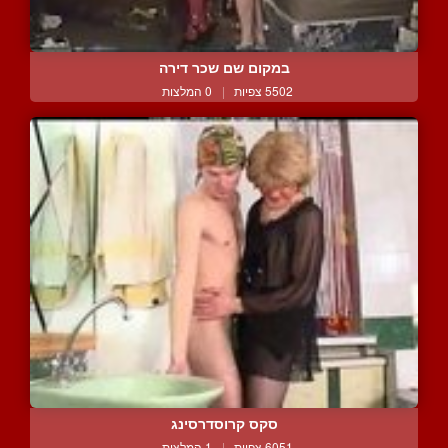
במקום שם שכר דירה
5502 צפיות
|
0 המלצות
סקס קרוסדרסינג
6051 צפיות
|
1 המלצות