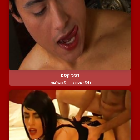
רגעי קסם
4048 צפיות
|
0 המלצות