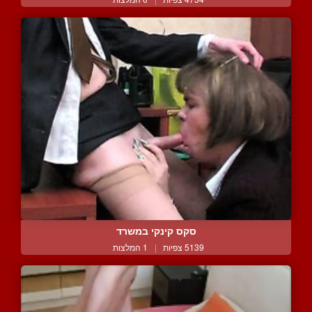
סקס קינקי במשרד
5139 צפיות
|
1 המלצות