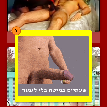
X
גבר בבגדי נשים שיודע איך...
11236 צפיות
|
5 המלצות