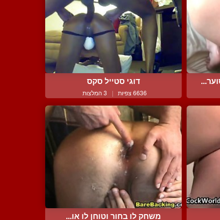
ר...
דוגי סטייל סקס
6636 צפיות
|
3 המלצות
משחק לו בחור וטוחן לו או...