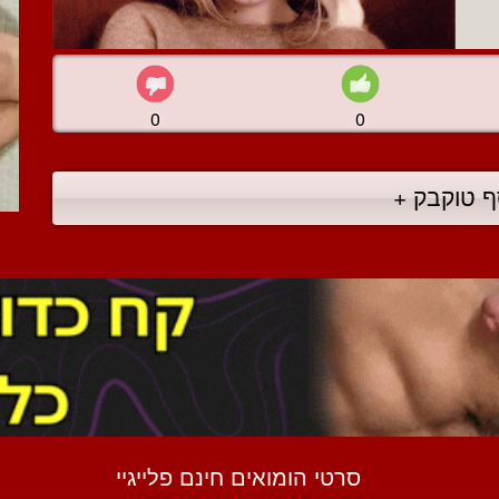
0
0
ף טוקבק +
סרטי הומואים חינם פלייגיי