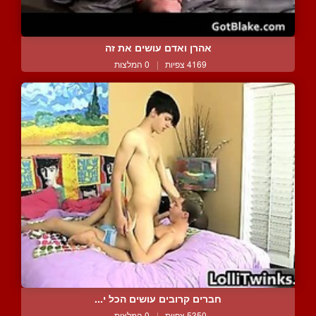
אהרן ואדם עושים את זה
4169 צפיות
|
0 המלצות
חברים קרובים עושים הכל י...
5350 צפיות
|
0 המלצות