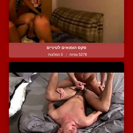
סקס הומואים לטיניים
5278 צפיות
|
0 המלצות