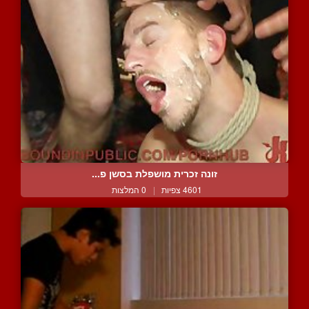
זונה זכרית מושפלת בסשן פ...
4601 צפיות
|
0 המלצות