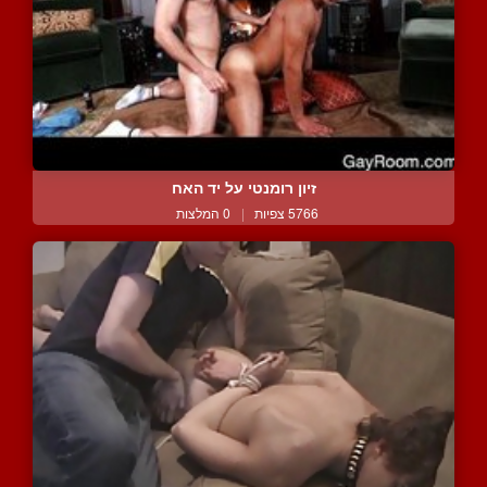
זיון רומנטי על יד האח
5766 צפיות
|
0 המלצות