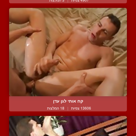
קח אותי לגן עדן
13606 צפיות
|
18 המלצות