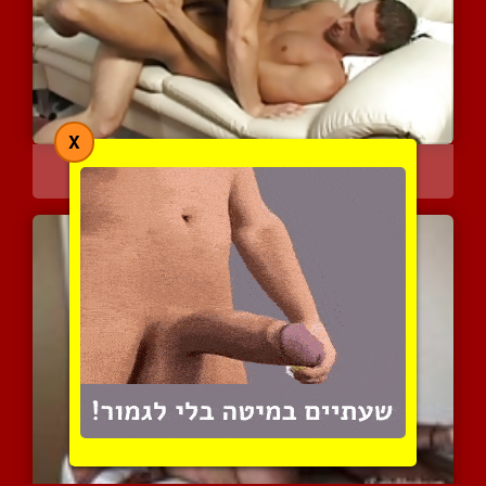
X
בחורים צעירים מזדיינים ב...
8405 צפיות
|
6 המלצות