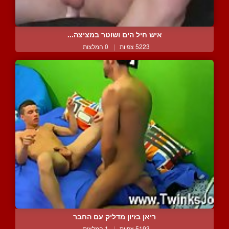
איש חיל הים ושוטר במציצה...
5223 צפיות
|
0 המלצות
ריאן בזיון מדליק עם החבר
5193 צפיות
|
1 המלצות