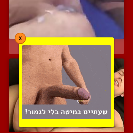
X
בועל אותו ומשחרר לו שפיך...
7008 צפיות
|
3 המלצות