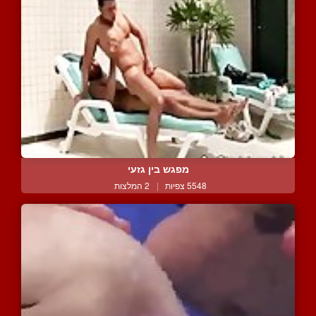
מפגש בין גזעי
5548 צפיות
|
2 המלצות