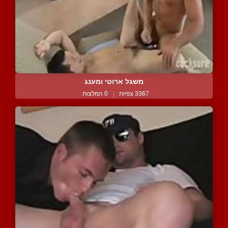
משגל ארוטי ומענג
3367 צפיות
|
0 המלצות