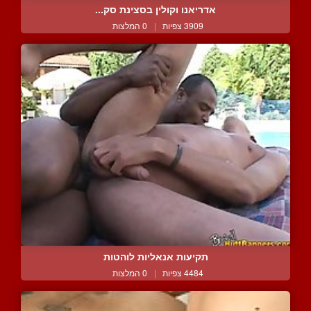
אדריאנו וקולין בסצינת סק...
3909 צפיות
|
0 המלצות
תקיעות אנאליות לוהטות
4484 צפיות
|
0 המלצות