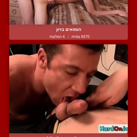
הומואים בזיון
9370 צפיות
|
4 המלצות